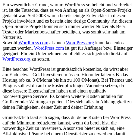
Ein wesentlicher Grund, warum WordPress so beliebt und verbreitet
ist, ist die Tatsache, dass es von Anfang an als Open-Source-Projekt
gedacht war. Seit 2003 waren bereits einige Entwickler in diesem
Projekt involviert und es besteht eine riesige Community. An diesem
Open-Source-Projekt können sich immer wieder Nutzer als Beta-
Tester oder Markenbotschafter beteiligen, was somit sehr nah am
Nutzer ist.
Sowohl
WordPress.com
als auch
WordPress.org
kann kostenlos
genutzt werden.
WordPress.com
ist gut für Anfänger bzw. Einsteiger
geeignet. Für ein Unternehmen empfiehlt es sich jedoch direkt auf
WordPress.org
zu setzen.
Bitte beachte: WordPress ist grundsätzlich kostenlos, du wirst aber
am Ende etwas Geld investieren müssen. Hierunter fallen z.B. das
Hosting (ab ca. 3 €/Monat bis hin zu 100 €/Monat). Bei Themes und
Plugins solltest du auf die kostenpflichtigen Varianten setzen, da
diese bessere Eigenschaften haben und einen qualitativ
hochwertigeren Service. Es können weitere Kosten anfallen für
Grafiker oder Wartungsexperten. Dies steht alles in Abhängigkeit zu
deinen Fähigkeiten, deiner Zeit und deiner Erfahrung.
Grundsätzlich lässt sich sagen, dass du deine Kosten bei WordPress
auf ein Minimum reduzieren kannst, wenn du bereit bist, die
notwendige Zeit zu investieren. Ansonsten bietet es sich an, eine
All-Inklusive Lösung bei einem Dienstleister zu erwerben, damit